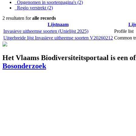
Opgenomen in soortenpagina's
(2)
Regio verstrekt
(2)
2 resultaten for
alle records
Lijstnaam
Lij
Invasieve uitheemse soorten (Unielijst 2025)
Profile list
Uitgebreide lijst Invasieve uitheemse soorten V20260212
Common tra
Het Vlaams Biodiversiteitsportaal is een o
Bosonderzoek