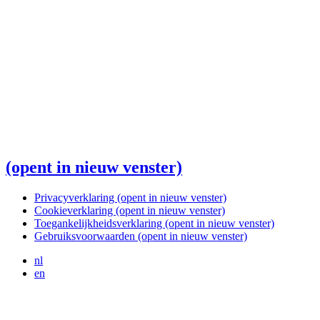
(opent in nieuw venster)
Privacyverklaring
(opent in nieuw venster)
Cookieverklaring
(opent in nieuw venster)
Toegankelijkheidsverklaring
(opent in nieuw venster)
Gebruiksvoorwaarden
(opent in nieuw venster)
nl
en