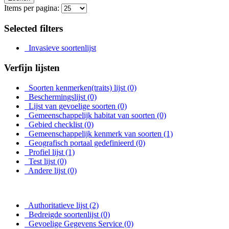
Items per pagina:
Selected filters
Invasieve soortenlijst
Verfijn lijsten
Soorten kenmerken(traits) lijst
(0)
Beschermingslijst
(0)
Lijst van gevoelige soorten
(0)
Gemeenschappelijk habitat van soorten
(0)
Gebied checklist
(0)
Gemeenschappelijk kenmerk van soorten
(1)
Geografisch portaal gedefinieerd
(0)
Profiel lijst
(1)
Test lijst
(0)
Andere lijst
(0)
Authoritatieve lijst
(2)
Bedreigde soortenlijst
(0)
Gevoelige Gegevens Service
(0)