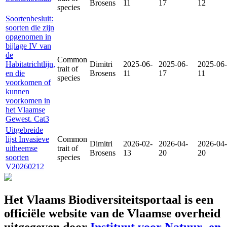
Brosens
11
17
12
species
Soortenbesluit:
soorten die zijn
opgenomen in
bijlage IV van
de
Common
Habitatrichtlijn,
Dimitri
2025-06-
2025-06-
2025-06-
trait of
en die
Brosens
11
17
11
species
voorkomen of
kunnen
voorkomen in
het Vlaamse
Gewest. Cat3
Uitgebreide
lijst Invasieve
Common
Dimitri
2026-02-
2026-04-
2026-04-
uitheemse
trait of
Brosens
13
20
20
soorten
species
V20260212
Het Vlaams Biodiversiteitsportaal is een
officiële website van de Vlaamse overheid
uitgegeven door
Instituut voor Natuur- en