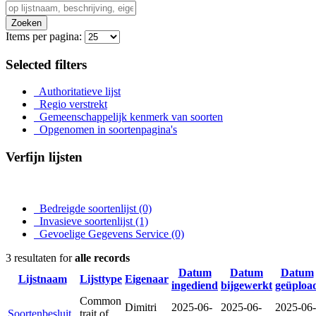
Zoeken
Items per pagina:
Selected filters
Authoritatieve lijst
Regio verstrekt
Gemeenschappelijk kenmerk van soorten
Opgenomen in soortenpagina's
Verfijn lijsten
Bedreigde soortenlijst
(0)
Invasieve soortenlijst
(1)
Gevoelige Gegevens Service
(0)
3 resultaten for
alle records
Datum
Datum
Datum
Lijstnaam
Lijsttype
Eigenaar
ingediend
bijgewerkt
geüploa
Common
Dimitri
2025-06-
2025-06-
2025-06-
Soortenbesluit
trait of