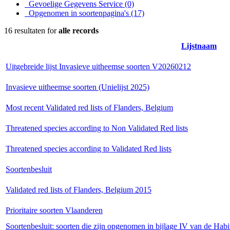
Gevoelige Gegevens Service
(0)
Opgenomen in soortenpagina's
(17)
16 resultaten for
alle records
Lijstnaam
Uitgebreide lijst Invasieve uitheemse soorten V20260212
Invasieve uitheemse soorten (Unielijst 2025)
Most recent Validated red lists of Flanders, Belgium
Threatened species according to Non Validated Red lists
Threatened species according to Validated Red lists
Soortenbesluit
Validated red lists of Flanders, Belgium 2015
Prioritaire soorten Vlaanderen
Soortenbesluit: soorten die zijn opgenomen in bijlage IV van de Habi