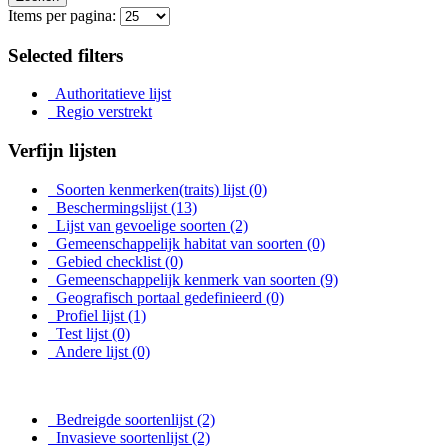
Items per pagina:
Selected filters
Authoritatieve lijst
Regio verstrekt
Verfijn lijsten
Soorten kenmerken(traits) lijst
(0)
Beschermingslijst
(13)
Lijst van gevoelige soorten
(2)
Gemeenschappelijk habitat van soorten
(0)
Gebied checklist
(0)
Gemeenschappelijk kenmerk van soorten
(9)
Geografisch portaal gedefinieerd
(0)
Profiel lijst
(1)
Test lijst
(0)
Andere lijst
(0)
Bedreigde soortenlijst
(2)
Invasieve soortenlijst
(2)