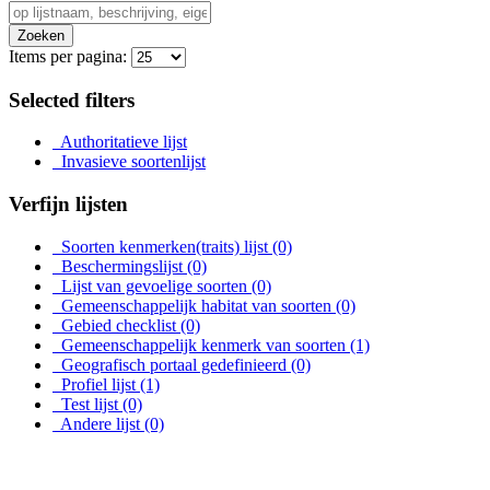
Zoeken
Items per pagina:
Selected filters
Authoritatieve lijst
Invasieve soortenlijst
Verfijn lijsten
Soorten kenmerken(traits) lijst
(0)
Beschermingslijst
(0)
Lijst van gevoelige soorten
(0)
Gemeenschappelijk habitat van soorten
(0)
Gebied checklist
(0)
Gemeenschappelijk kenmerk van soorten
(1)
Geografisch portaal gedefinieerd
(0)
Profiel lijst
(1)
Test lijst
(0)
Andere lijst
(0)