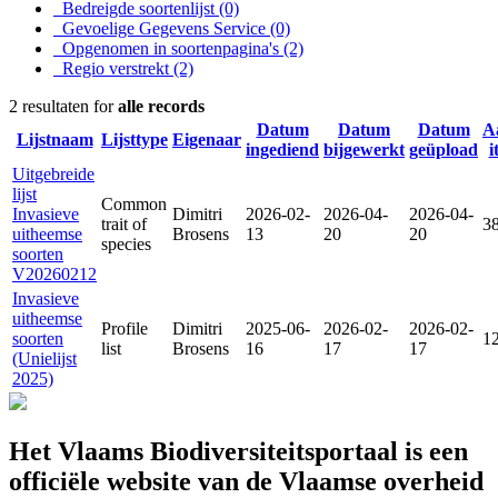
Bedreigde soortenlijst
(0)
Gevoelige Gegevens Service
(0)
Opgenomen in soortenpagina's
(2)
Regio verstrekt
(2)
2 resultaten for
alle records
Datum
Datum
Datum
A
Lijstnaam
Lijsttype
Eigenaar
ingediend
bijgewerkt
geüpload
i
Uitgebreide
lijst
Common
Invasieve
Dimitri
2026-02-
2026-04-
2026-04-
trait of
3
uitheemse
Brosens
13
20
20
species
soorten
V20260212
Invasieve
uitheemse
Profile
Dimitri
2025-06-
2026-02-
2026-02-
soorten
1
list
Brosens
16
17
17
(Unielijst
2025)
Het Vlaams Biodiversiteitsportaal is een
officiële website van de Vlaamse overheid