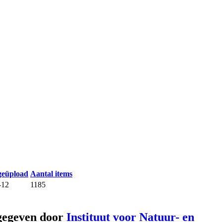
geüpload
Aantal items
-12
1185
gegeven door
Instituut voor Natuur- en