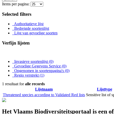
Items per pagina:
Selected filters
Authoritatieve lijst
Bedreigde soortenlijst
Lijst van gevoelige soorten
Verfijn lijsten
Invasieve soortenlijst
(0)
Gevoelige Gegevens Service
(0)
Opgenomen in soortenpagina's
(0)
Regio verstrekt
(1)
1 resultaat for
alle records
Lijstnaam
Lijsttype
Threatened species according to Validated Red lists
Sensitive list of 
Het Vlaams Biodiversiteitsportaal is een o