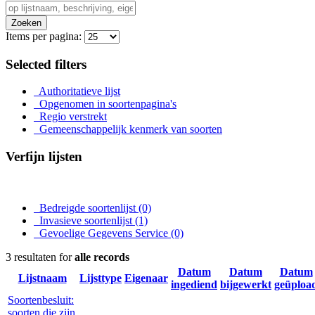
Zoeken
Items per pagina:
Selected filters
Authoritatieve lijst
Opgenomen in soortenpagina's
Regio verstrekt
Gemeenschappelijk kenmerk van soorten
Verfijn lijsten
Bedreigde soortenlijst
(0)
Invasieve soortenlijst
(1)
Gevoelige Gegevens Service
(0)
3 resultaten for
alle records
Datum
Datum
Datum
Lijstnaam
Lijsttype
Eigenaar
ingediend
bijgewerkt
geüploa
Soortenbesluit:
soorten die zijn