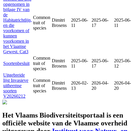
opgenomen in
bijlage IV van
de
Common
Habitatrichtlijn,
Dimitri
2025-06-
2025-06-
2025-06-
trait of
en die
Brosens
11
17
11
species
voorkomen of
kunnen
voorkomen in
het Vlaamse
Gewest. Cat3
Common
Dimitri
2025-06-
2025-06-
2025-06-
Soortenbesluit
trait of
Brosens
11
17
12
species
Uitgebreide
lijst Invasieve
Common
Dimitri
2026-02-
2026-04-
2026-04-
uitheemse
trait of
Brosens
13
20
20
soorten
species
V20260212
Het Vlaams Biodiversiteitsportaal is een
officiële website van de Vlaamse overheid
uitgegeven door
Instituut voor Natuur- en