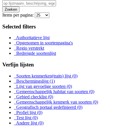
Zoeken
Items per pagina:
Selected filters
Authoritatieve lijst
Opgenomen in soortenpagina's
Regio verstrekt
Bedreigde soortenlijst
Verfijn lijsten
Soorten kenmerken(traits) lijst
(0)
Beschermingslijst
(1)
Lijst van gevoelige soorten
(0)
Gemeenschappelijk habitat van soorten
(0)
Gebied checklist
(0)
Gemeenschappelijk kenmerk van soorten
(0)
Geografisch portaal gedefinieerd
(0)
Profiel lijst
(0)
Test lijst
(0)
Andere lijst
(0)