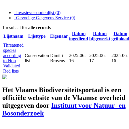
Invasieve soortenlijst
(0)
Gevoelige Gegevens Service
(0)
1 resultaat for
alle records
Datum
Datum
Datum
Lijstnaam
Lijsttype
Eigenaar
ingediend
bijgewerkt
geüploa
Threatened
species
according
Conservation
Dimitri
2025-06-
2025-06-
2025-06-
to Non
list
Brosens
16
17
16
Validated
Red lists
Het Vlaams Biodiversiteitsportaal is een
officiële website van de Vlaamse overheid
uitgegeven door
Instituut voor Natuur- en
Bosonderzoek