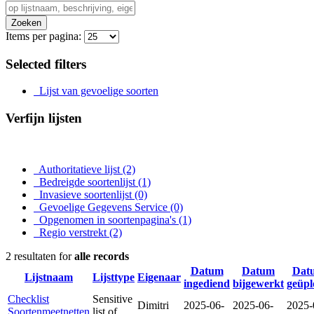
Zoeken
Items per pagina:
Selected filters
Lijst van gevoelige soorten
Verfijn lijsten
Authoritatieve lijst
(2)
Bedreigde soortenlijst
(1)
Invasieve soortenlijst
(0)
Gevoelige Gegevens Service
(0)
Opgenomen in soortenpagina's
(1)
Regio verstrekt
(2)
2 resultaten for
alle records
Datum
Datum
Dat
Lijstnaam
Lijsttype
Eigenaar
ingediend
bijgewerkt
geüpl
Checklist
Sensitive
Dimitri
2025-06-
2025-06-
2025-
Soortenmeetnetten
list of