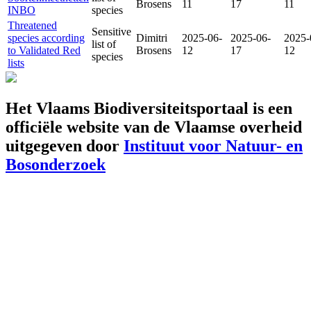
Brosens
11
17
11
INBO
species
Threatened
Sensitive
species according
Dimitri
2025-06-
2025-06-
2025-
list of
to Validated Red
Brosens
12
17
12
species
lists
Het Vlaams Biodiversiteitsportaal is een
officiële website van de Vlaamse overheid
uitgegeven door
Instituut voor Natuur- en
Bosonderzoek