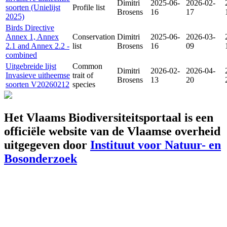
Dimitri
2025-06-
2026-02-
soorten (Unielijst
Profile list
Brosens
16
17
2025)
Birds Directive
Annex 1, Annex
Conservation
Dimitri
2025-06-
2026-03-
2.1 and Annex 2.2 -
list
Brosens
16
09
combined
Uitgebreide lijst
Common
Dimitri
2026-02-
2026-04-
Invasieve uitheemse
trait of
Brosens
13
20
soorten V20260212
species
Het Vlaams Biodiversiteitsportaal is een
officiële website van de Vlaamse overheid
uitgegeven door
Instituut voor Natuur- en
Bosonderzoek