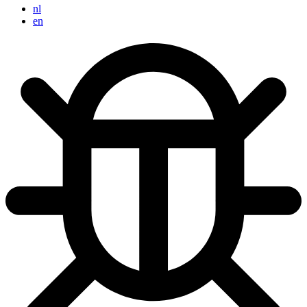
nl
en