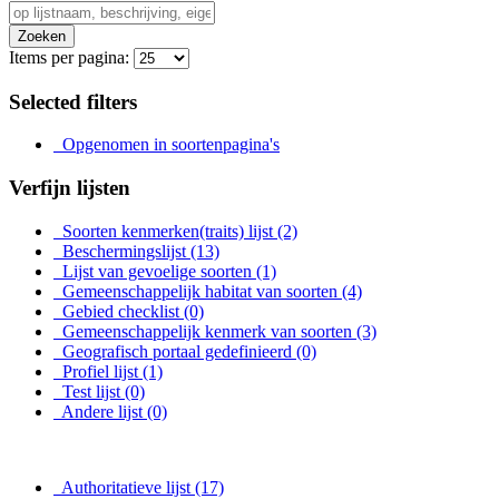
Zoeken
Items per pagina:
Selected filters
Opgenomen in soortenpagina's
Verfijn lijsten
Soorten kenmerken(traits) lijst
(2)
Beschermingslijst
(13)
Lijst van gevoelige soorten
(1)
Gemeenschappelijk habitat van soorten
(4)
Gebied checklist
(0)
Gemeenschappelijk kenmerk van soorten
(3)
Geografisch portaal gedefinieerd
(0)
Profiel lijst
(1)
Test lijst
(0)
Andere lijst
(0)
Authoritatieve lijst
(17)