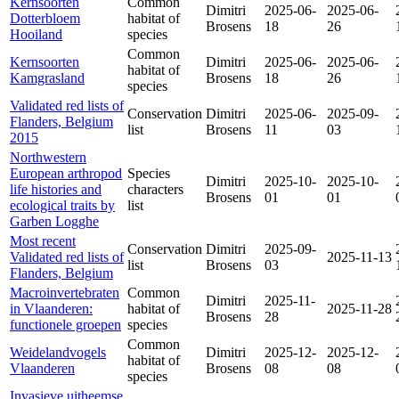
Kernsoorten
Common
Dimitri
2025-06-
2025-06-
Dotterbloem
habitat of
Brosens
18
26
Hooiland
species
Common
Kernsoorten
Dimitri
2025-06-
2025-06-
habitat of
Kamgrasland
Brosens
18
26
species
Validated red lists of
Conservation
Dimitri
2025-06-
2025-09-
Flanders, Belgium
list
Brosens
11
03
2015
Northwestern
European arthropod
Species
Dimitri
2025-10-
2025-10-
life histories and
characters
Brosens
01
01
ecological traits by
list
Garben Logghe
Most recent
Conservation
Dimitri
2025-09-
Validated red lists of
2025-11-13
list
Brosens
03
Flanders, Belgium
Macroinvertebraten
Common
Dimitri
2025-11-
in Vlaanderen:
habitat of
2025-11-28
Brosens
28
functionele groepen
species
Common
Weidelandvogels
Dimitri
2025-12-
2025-12-
habitat of
Vlaanderen
Brosens
08
08
species
Invasieve uitheemse