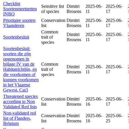
Checklist
Sensitive list
Dimitri
2025-06-
2025-06-
Soortenmeetnetten
of species
Brosens
11
17
INBO
Prioritaire soorten
Conservation
Dimitri
2025-06-
2025-06-
Vlaanderen
list
Brosens
11
17
Common
Dimitri
2025-06-
2025-06-
Soortenbesluit
trait of
Brosens
11
17
species
Soortenbesluit:
soorten die zijn
opgenomen in
bijlage IV van de
Common
Dimitri
2025-06-
2025-06-
Habitatrichtlijn, en
trait of
Brosens
11
17
die voorkomen of
species
kunnen voorkomen
in het Vlaamse
Gewest. Cat3
Threatened species
Conservation
Dimitri
2025-06-
2025-06-
according to Non
list
Brosens
16
17
Validated Red lists
Non-validated red
Conservation
Dimitri
2025-06-
2025-06-
list of Flanders,
list
Brosens
16
25
Belgium