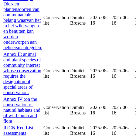
Dier- en
plantensoorten van
communautair
Conservation
Dimitri
2025-06-
2025-06-
belang waarvan het
list
Brosens
16
16
in het wild vangen
en benutten kan
worden
onderworpen aan
beheersmaatregelen.
Annex II: animal
and plant species of
community interest
whose conservation
Conservation
Dimitri
2025-06-
2025-06-
requires the
list
Brosens
16
16
designation of
special areas of
conservation.
Annex IV :on the
conservation of
Conservation
Dimitri
2025-06-
2025-06-
natural habitats and
list
Brosens
16
16
of wild fauna and
flora
IUCN Red List
Conservation
Dimitri
2025-06-
2025-06-
assessments
list
Brosens
16
16