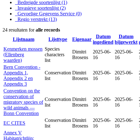
Bedreigde soortenlijst
(1)
Invasieve soortenlijst
(2)
Gevoelige Gegevens Service
(0)
Regio verstrekt
(13)
24 resultaten for
alle records
Datum
Datum
Lijstnaam
Lijsttype
Eigenaar
ingediend
bijgewerkt
Kenmerken mossen
Species
Dimitri
2025-06-
2025-06-
(Ellenberg
characters
Brosens
16
16
waarden)
list
Bern Convention -
Appendix 1,
Conservation
Dimitri
2025-06-
2025-06-
Appendix 2 en
list
Brosens
16
16
Appendix 3
Convention on the
conservation of
Conservation
Dimitri
2025-06-
2025-06-
migratory species of
list
Brosens
16
16
wild animals —
Bonn Convention
Conservation
Dimitri
2025-06-
2025-06-
EC CITES
list
Brosens
16
16
Annex V
Habitatrichtlijn: