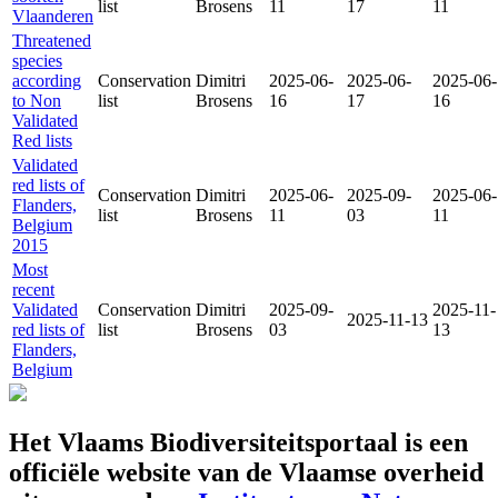
list
Brosens
11
17
11
Vlaanderen
Threatened
species
according
Conservation
Dimitri
2025-06-
2025-06-
2025-06-
to Non
list
Brosens
16
17
16
Validated
Red lists
Validated
red lists of
Conservation
Dimitri
2025-06-
2025-09-
2025-06-
Flanders,
list
Brosens
11
03
11
Belgium
2015
Most
recent
Validated
Conservation
Dimitri
2025-09-
2025-11-
2025-11-13
red lists of
list
Brosens
03
13
Flanders,
Belgium
Het Vlaams Biodiversiteitsportaal is een
officiële website van de Vlaamse overheid