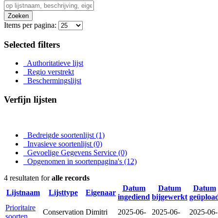
Zoeken
Items per pagina:
Selected filters
Authoritatieve lijst
Regio verstrekt
Beschermingslijst
Verfijn lijsten
Bedreigde soortenlijst
(1)
Invasieve soortenlijst
(0)
Gevoelige Gegevens Service
(0)
Opgenomen in soortenpagina's
(12)
4 resultaten for
alle records
Datum
Datum
Datum
Lijstnaam
Lijsttype
Eigenaar
ingediend
bijgewerkt
geüploa
Prioritaire
Conservation
Dimitri
2025-06-
2025-06-
2025-06-
soorten