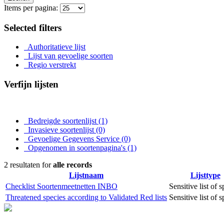
Items per pagina:
Selected filters
Authoritatieve lijst
Lijst van gevoelige soorten
Regio verstrekt
Verfijn lijsten
Bedreigde soortenlijst
(1)
Invasieve soortenlijst
(0)
Gevoelige Gegevens Service
(0)
Opgenomen in soortenpagina's
(1)
2 resultaten for
alle records
Lijstnaam
Lijsttype
Checklist Soortenmeetnetten INBO
Sensitive list of 
Threatened species according to Validated Red lists
Sensitive list of 