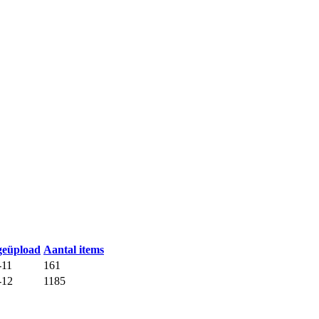
geüpload
Aantal items
-11
161
-12
1185