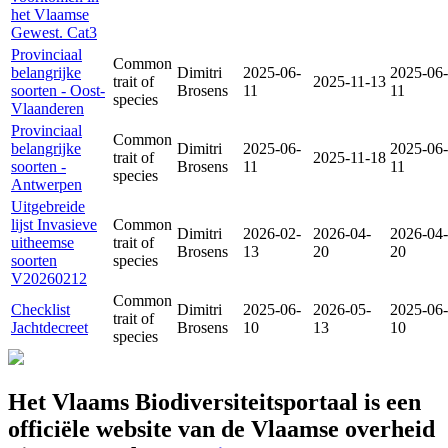
het Vlaamse
Gewest. Cat3
Provinciaal
Common
belangrijke
Dimitri
2025-06-
2025-06-
trait of
2025-11-13
soorten - Oost-
Brosens
11
11
species
Vlaanderen
Provinciaal
Common
belangrijke
Dimitri
2025-06-
2025-06-
trait of
2025-11-18
soorten -
Brosens
11
11
species
Antwerpen
Uitgebreide
lijst Invasieve
Common
Dimitri
2026-02-
2026-04-
2026-04-
uitheemse
trait of
Brosens
13
20
20
soorten
species
V20260212
Common
Checklist
Dimitri
2025-06-
2026-05-
2025-06-
trait of
Jachtdecreet
Brosens
10
13
10
species
Het Vlaams Biodiversiteitsportaal is een
officiële website van de Vlaamse overheid