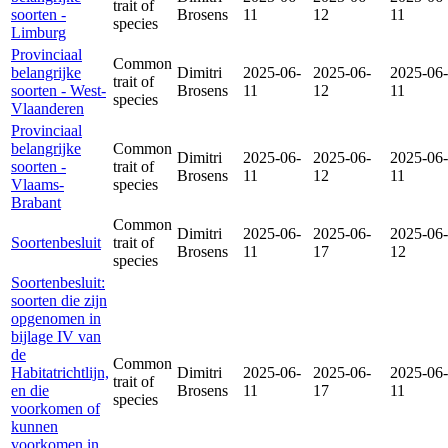
trait of
soorten -
Brosens
11
12
11
species
Limburg
Provinciaal
Common
belangrijke
Dimitri
2025-06-
2025-06-
2025-06-
trait of
soorten - West-
Brosens
11
12
11
species
Vlaanderen
Provinciaal
belangrijke
Common
Dimitri
2025-06-
2025-06-
2025-06-
soorten -
trait of
Brosens
11
12
11
Vlaams-
species
Brabant
Common
Dimitri
2025-06-
2025-06-
2025-06-
Soortenbesluit
trait of
Brosens
11
17
12
species
Soortenbesluit:
soorten die zijn
opgenomen in
bijlage IV van
de
Common
Habitatrichtlijn,
Dimitri
2025-06-
2025-06-
2025-06-
trait of
en die
Brosens
11
17
11
species
voorkomen of
kunnen
voorkomen in