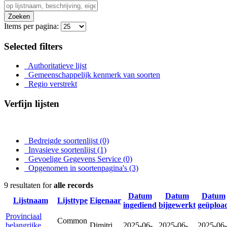
Zoeken
Items per pagina:
Selected filters
Authoritatieve lijst
Gemeenschappelijk kenmerk van soorten
Regio verstrekt
Verfijn lijsten
Bedreigde soortenlijst
(0)
Invasieve soortenlijst
(1)
Gevoelige Gegevens Service
(0)
Opgenomen in soortenpagina's
(3)
9 resultaten for
alle records
Datum
Datum
Datum
Lijstnaam
Lijsttype
Eigenaar
ingediend
bijgewerkt
geüploa
Provinciaal
Common
belangrijke
Dimitri
2025-06-
2025-06-
2025-06-