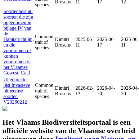
Brosens
11
17
12
species
Soortenbesluit:
soorten die zijn
opgenomen in
bijlage IV van
de
Common
Habitatrichtlijn,
Dimitri
2025-06-
2025-06-
2025-06-
trait of
en die
Brosens
11
17
11
species
voorkomen of
kunnen
voorkomen in
het Vlaamse
Gewest. Cat3
Uitgebreide
lijst Invasieve
Common
Dimitri
2026-02-
2026-04-
2026-04-
uitheemse
trait of
Brosens
13
20
20
soorten
species
V20260212
Het Vlaams Biodiversiteitsportaal is een
officiële website van de Vlaamse overheid
uitgegeven door
Instituut voor Natuur- en