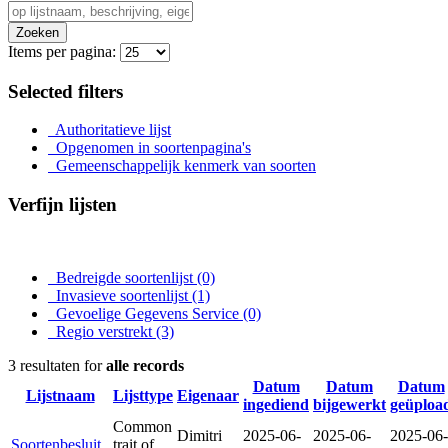
Zoeken
Items per pagina:
Selected filters
Authoritatieve lijst
Opgenomen in soortenpagina's
Gemeenschappelijk kenmerk van soorten
Verfijn lijsten
Bedreigde soortenlijst
(0)
Invasieve soortenlijst
(1)
Gevoelige Gegevens Service
(0)
Regio verstrekt
(3)
3 resultaten for
alle records
Datum
Datum
Datum
Lijstnaam
Lijsttype
Eigenaar
ingediend
bijgewerkt
geüploa
Common
Dimitri
2025-06-
2025-06-
2025-06-
Soortenbesluit
trait of