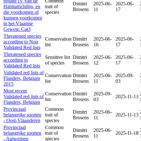
bijlage IV van de
Common
Dimitri
2025-06-
2025-06-
Habitatrichtlijn, en
trait of
Brosens
11
17
die voorkomen of
species
kunnen voorkomen
in het Vlaamse
Gewest. Cat3
Threatened species
Conservation
Dimitri
2025-06-
2025-06-
according to Non
list
Brosens
16
17
Validated Red lists
Threatened species
Sensitive list
Dimitri
2025-06-
2025-06-
according to
of species
Brosens
12
17
Validated Red lists
Validated red lists of
Conservation
Dimitri
2025-06-
2025-09-
Flanders, Belgium
list
Brosens
11
03
2015
Most recent
Conservation
Dimitri
2025-09-
Validated red lists of
2025-11-13
list
Brosens
03
Flanders, Belgium
Provinciaal
Common
Dimitri
2025-06-
belangrijke soorten
trait of
2025-11-13
Brosens
11
- Oost-Vlaanderen
species
Provinciaal
Common
Dimitri
2025-06-
belangrijke soorten
trait of
2025-11-18
Brosens
11
- Antwerpen
species