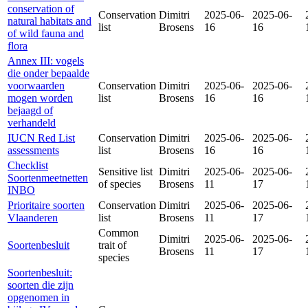
conservation of
Conservation
Dimitri
2025-06-
2025-06-
natural habitats and
list
Brosens
16
16
of wild fauna and
flora
Annex III: vogels
die onder bepaalde
voorwaarden
Conservation
Dimitri
2025-06-
2025-06-
mogen worden
list
Brosens
16
16
bejaagd of
verhandeld
IUCN Red List
Conservation
Dimitri
2025-06-
2025-06-
assessments
list
Brosens
16
16
Checklist
Sensitive list
Dimitri
2025-06-
2025-06-
Soortenmeetnetten
of species
Brosens
11
17
INBO
Prioritaire soorten
Conservation
Dimitri
2025-06-
2025-06-
Vlaanderen
list
Brosens
11
17
Common
Dimitri
2025-06-
2025-06-
Soortenbesluit
trait of
Brosens
11
17
species
Soortenbesluit:
soorten die zijn
opgenomen in