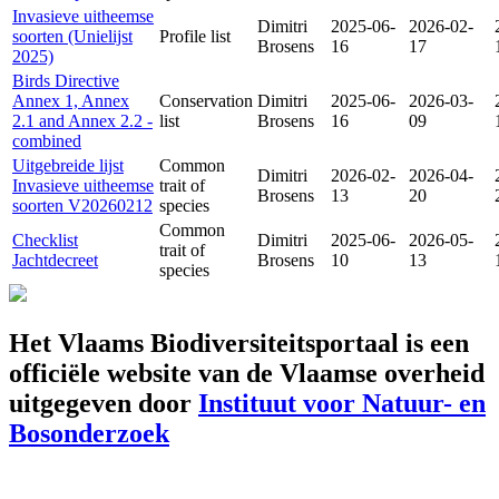
Invasieve uitheemse
Dimitri
2025-06-
2026-02-
soorten (Unielijst
Profile list
Brosens
16
17
2025)
Birds Directive
Annex 1, Annex
Conservation
Dimitri
2025-06-
2026-03-
2.1 and Annex 2.2 -
list
Brosens
16
09
combined
Uitgebreide lijst
Common
Dimitri
2026-02-
2026-04-
Invasieve uitheemse
trait of
Brosens
13
20
soorten V20260212
species
Common
Checklist
Dimitri
2025-06-
2026-05-
trait of
Jachtdecreet
Brosens
10
13
species
Het Vlaams Biodiversiteitsportaal is een
officiële website van de Vlaamse overheid
uitgegeven door
Instituut voor Natuur- en
Bosonderzoek