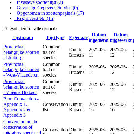
Invasieve soortenlijst
(2)
Gevoelige Gegevens Service
(0)
Opgenomen in soortenpagina's
(17)
Regio verstrekt
(16)
25 resultaten for
alle records
Datum
Datum
Lijstnaam
Lijsttype
Eigenaar
ingediend
bijgewerkt
Provinciaal
Common
Dimitri
2025-06-
2025-06-
belangrijke soorten
trait of
Brosens
11
12
- Limburg
species
Provinciaal
Common
Dimitri
2025-06-
2025-06-
belangrijke soorten
trait of
Brosens
11
12
- West-Vlaanderen
species
Provinciaal
Common
Dimitri
2025-06-
2025-06-
belangrijke soorten
trait of
Brosens
11
12
- Vlaams-Brabant
species
Bern Convention -
Appendix 1,
Conservation
Dimitri
2025-06-
2025-06-
Appendix 2 en
list
Brosens
16
16
Appendix 3
Convention on the
conservation of
Conservation
Dimitri
2025-06-
2025-06-
migratory species of