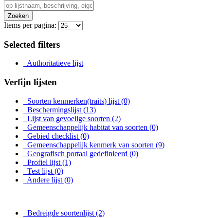
Zoeken
Items per pagina:
Selected filters
Authoritatieve lijst
Verfijn lijsten
Soorten kenmerken(traits) lijst
(0)
Beschermingslijst
(13)
Lijst van gevoelige soorten
(2)
Gemeenschappelijk habitat van soorten
(0)
Gebied checklist
(0)
Gemeenschappelijk kenmerk van soorten
(9)
Geografisch portaal gedefinieerd
(0)
Profiel lijst
(1)
Test lijst
(0)
Andere lijst
(0)
Bedreigde soortenlijst
(2)