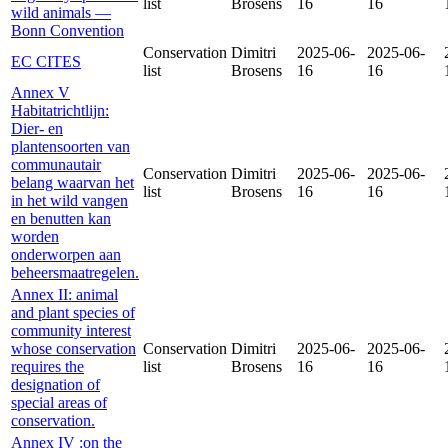
list
Brosens
16
16
wild animals —
Bonn Convention
Conservation
Dimitri
2025-06-
2025-06-
EC CITES
list
Brosens
16
16
Annex V
Habitatrichtlijn:
Dier- en
plantensoorten van
communautair
Conservation
Dimitri
2025-06-
2025-06-
belang waarvan het
list
Brosens
16
16
in het wild vangen
en benutten kan
worden
onderworpen aan
beheersmaatregelen.
Annex II: animal
and plant species of
community interest
whose conservation
Conservation
Dimitri
2025-06-
2025-06-
requires the
list
Brosens
16
16
designation of
special areas of
conservation.
Annex IV :on the