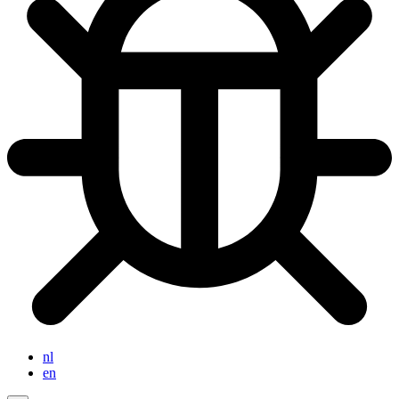
nl
en