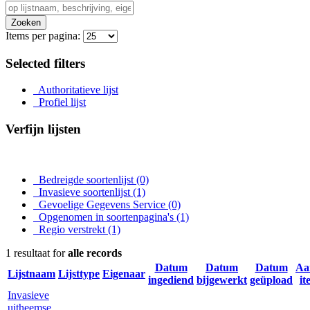
Zoeken
Items per pagina:
Selected filters
Authoritatieve lijst
Profiel lijst
Verfijn lijsten
Bedreigde soortenlijst
(0)
Invasieve soortenlijst
(1)
Gevoelige Gegevens Service
(0)
Opgenomen in soortenpagina's
(1)
Regio verstrekt
(1)
1 resultaat for
alle records
Datum
Datum
Datum
Aa
Lijstnaam
Lijsttype
Eigenaar
ingediend
bijgewerkt
geüpload
it
Invasieve
uitheemse