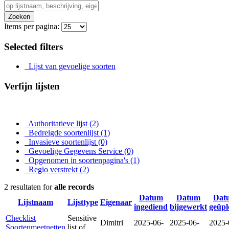
Zoeken
Items per pagina:
Selected filters
Lijst van gevoelige soorten
Verfijn lijsten
Authoritatieve lijst
(2)
Bedreigde soortenlijst
(1)
Invasieve soortenlijst
(0)
Gevoelige Gegevens Service
(0)
Opgenomen in soortenpagina's
(1)
Regio verstrekt
(2)
2 resultaten for
alle records
Datum
Datum
Dat
Lijstnaam
Lijsttype
Eigenaar
ingediend
bijgewerkt
geüpl
Checklist
Sensitive
Dimitri
2025-06-
2025-06-
2025-
Soortenmeetnetten
list of