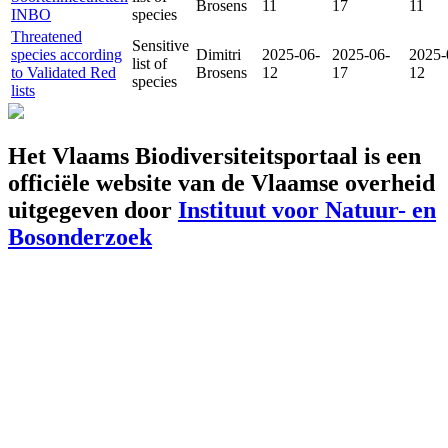
Brosens
11
17
11
INBO
species
Threatened
Sensitive
species according
Dimitri
2025-06-
2025-06-
2025-
list of
to Validated Red
Brosens
12
17
12
species
lists
Het Vlaams Biodiversiteitsportaal is een
officiële website van de Vlaamse overheid
uitgegeven door
Instituut voor Natuur- en
Bosonderzoek