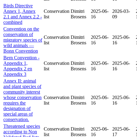
Birds Directive
Annex 1, Annex
Conservation
Dimitri
2025-06-
2026-03-
2.1 and Annex 2.2 -
list
Brosens
16
09
combined
Convention on the
conservation of
Conservation
Dimitri
2025-06-
2025-06-
migratory species of
list
Brosens
16
16
wild animals —
Bonn Convention
Bern Convention -
Appendix 1,
Conservation
Dimitri
2025-06-
2025-06-
Appendix 2 en
list
Brosens
16
16
Appendix 3
Annex II: animal
and plant species of
community interest
whose conservation
Conservation
Dimitri
2025-06-
2025-06-
requires the
list
Brosens
16
16
designation of
special areas of
conservation.
Threatened species
Conservation
Dimitri
2025-06-
2025-06-
according to Non
list
Brosens
16
17