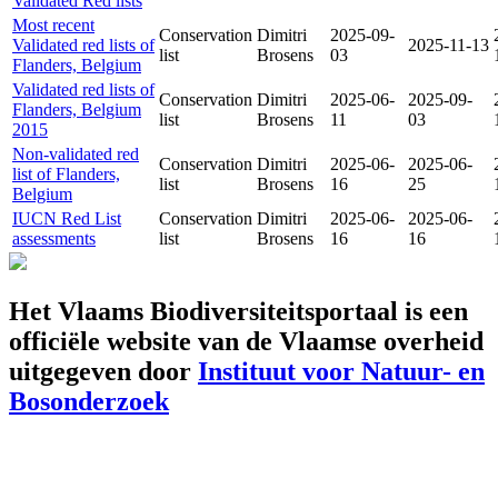
Validated Red lists
Most recent
Conservation
Dimitri
2025-09-
Validated red lists of
2025-11-13
list
Brosens
03
Flanders, Belgium
Validated red lists of
Conservation
Dimitri
2025-06-
2025-09-
Flanders, Belgium
list
Brosens
11
03
2015
Non-validated red
Conservation
Dimitri
2025-06-
2025-06-
list of Flanders,
list
Brosens
16
25
Belgium
IUCN Red List
Conservation
Dimitri
2025-06-
2025-06-
assessments
list
Brosens
16
16
Het Vlaams Biodiversiteitsportaal is een
officiële website van de Vlaamse overheid
uitgegeven door
Instituut voor Natuur- en
Bosonderzoek