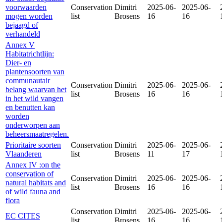
voorwaarden
Conservation
Dimitri
2025-06-
2025-06-
mogen worden
list
Brosens
16
16
bejaagd of
verhandeld
Annex V
Habitatrichtlijn:
Dier- en
plantensoorten van
communautair
Conservation
Dimitri
2025-06-
2025-06-
belang waarvan het
list
Brosens
16
16
in het wild vangen
en benutten kan
worden
onderworpen aan
beheersmaatregelen.
Prioritaire soorten
Conservation
Dimitri
2025-06-
2025-06-
Vlaanderen
list
Brosens
11
17
Annex IV :on the
conservation of
Conservation
Dimitri
2025-06-
2025-06-
natural habitats and
list
Brosens
16
16
of wild fauna and
flora
Conservation
Dimitri
2025-06-
2025-06-
EC CITES
list
Brosens
16
16