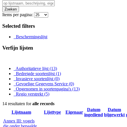
Zoeken
Items per pagina:
Selected filters
Beschermingslijst
Verfijn lijsten
Authoritatieve lijst
(13)
Bedreigde soortenlijst
(1)
Invasieve soortenlijst
(0)
Gevoelige Gegevens Service
(0)
Opgenomen in soortenpagina's
(13)
Regio verstrekt
(5)
14 resultaten for
alle records
Datum
Datum
Lijstnaam
Lijsttype
Eigenaar
ingediend
bijgewerkt
Annex III: vogels
die onder bepaalde