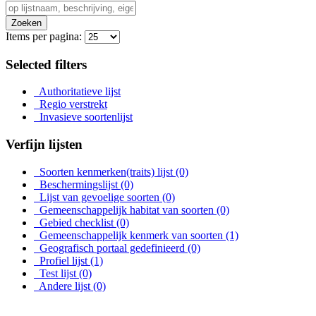
Zoeken
Items per pagina:
Selected filters
Authoritatieve lijst
Regio verstrekt
Invasieve soortenlijst
Verfijn lijsten
Soorten kenmerken(traits) lijst
(0)
Beschermingslijst
(0)
Lijst van gevoelige soorten
(0)
Gemeenschappelijk habitat van soorten
(0)
Gebied checklist
(0)
Gemeenschappelijk kenmerk van soorten
(1)
Geografisch portaal gedefinieerd
(0)
Profiel lijst
(1)
Test lijst
(0)
Andere lijst
(0)