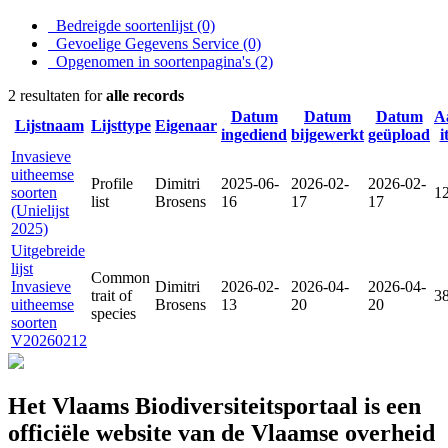
Bedreigde soortenlijst
(0)
Gevoelige Gegevens Service
(0)
Opgenomen in soortenpagina's
(2)
2 resultaten for
alle records
Datum
Datum
Datum
A
Lijstnaam
Lijsttype
Eigenaar
ingediend
bijgewerkt
geüpload
i
Invasieve
uitheemse
Profile
Dimitri
2025-06-
2026-02-
2026-02-
soorten
1
list
Brosens
16
17
17
(Unielijst
2025)
Uitgebreide
lijst
Common
Invasieve
Dimitri
2026-02-
2026-04-
2026-04-
trait of
3
uitheemse
Brosens
13
20
20
species
soorten
V20260212
Het Vlaams Biodiversiteitsportaal is een
officiële website van de Vlaamse overheid