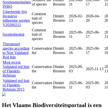
Soortenmeetnetten
of species
Brosens
11
17
11
INBO
Uitgebreide lijst
Common
Invasieve
Dimitri
2026-02-
2026-04-
20
trait of
uitheemse soorten
Brosens
13
20
2
species
V20260212
Common
Dimitri
2025-06-
2025-06-
20
Soortenbesluit
trait of
Brosens
11
17
1
species
Threatened
species according
Conservation
Dimitri
2025-06-
2025-06-
20
to Non Validated
list
Brosens
16
17
1
Red lists
Most recent
Validated red lists
Conservation
Dimitri
2025-09-
20
2025-11-13
of Flanders,
list
Brosens
03
1
Belgium
Validated red lists
Conservation
Dimitri
2025-06-
2025-09-
20
of Flanders,
list
Brosens
11
03
11
Belgium 2015
Het Vlaams Biodiversiteitsportaal is een