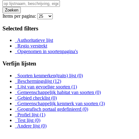
Zoeken
Items per pagina:
Selected filters
Authoritatieve lijst
Regio verstrekt
Opgenomen in soortenpagina's
Verfijn lijsten
Soorten kenmerken(traits) lijst
(0)
Beschermingslijst
(12)
Lijst van gevoelige soorten
(1)
Gemeenschappelijk habitat van soorten
(0)
Gebied checklist
(0)
Gemeenschappelijk kenmerk van soorten
(3)
Geografisch portaal gedefinieerd
(0)
Profiel lijst
(1)
Test lijst
(0)
Andere lijst
(0)