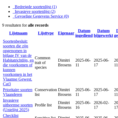
Bedreigde soortenlijst
(1)
Invasieve soortenlijst
(2)
Gevoelige Gegevens Service
(0)
9 resultaten for
alle records
Datum
Datum
Lijstnaam
Lijsttype
Eigenaar
ingediend
bijgewerkt
g
Soortenbesluit:
soorten die zijn
opgenomen in
bijlage IV van de
Common
Habitatrichtlijn, en
Dimitri
2025-06-
2025-06-
20
trait of
die voorkomen of
Brosens
11
17
11
species
kunnen
voorkomen in het
Vlaamse Gewest.
Cat3
Prioritaire soorten
Conservation
Dimitri
2025-06-
2025-06-
20
Vlaanderen
list
Brosens
11
17
11
Invasieve
Dimitri
2025-06-
2026-02-
20
uitheemse soorten
Profile list
Brosens
16
17
1
(Unielijst 2025)
Checklist
Sensitive list
Dimitri
2025-06-
2025-06-
20