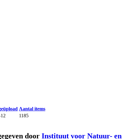
geüpload
Aantal items
-12
1185
gegeven door
Instituut voor Natuur- en