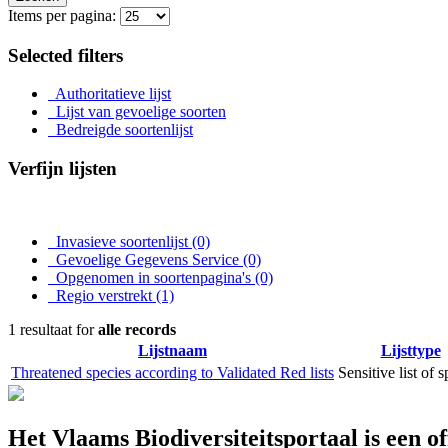
Items per pagina:
Selected filters
Authoritatieve lijst
Lijst van gevoelige soorten
Bedreigde soortenlijst
Verfijn lijsten
Invasieve soortenlijst
(0)
Gevoelige Gegevens Service
(0)
Opgenomen in soortenpagina's
(0)
Regio verstrekt
(1)
1 resultaat for
alle records
Lijstnaam
Lijsttype
Threatened species according to Validated Red lists
Sensitive list of 
Het Vlaams Biodiversiteitsportaal is een o