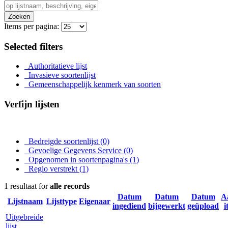
Zoeken
Items per pagina:
Selected filters
Authoritatieve lijst
Invasieve soortenlijst
Gemeenschappelijk kenmerk van soorten
Verfijn lijsten
Bedreigde soortenlijst
(0)
Gevoelige Gegevens Service
(0)
Opgenomen in soortenpagina's
(1)
Regio verstrekt
(1)
1 resultaat for
alle records
Datum
Datum
Datum
A
Lijstnaam
Lijsttype
Eigenaar
ingediend
bijgewerkt
geüpload
i
Uitgebreide
lijst