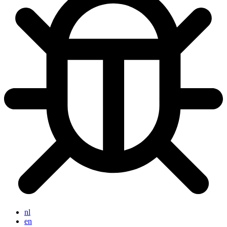
nl
en