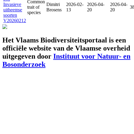
Common
Invasieve
Dimitri
2026-02-
2026-04-
2026-04-
trait of
3
uitheemse
Brosens
13
20
20
species
soorten
V20260212
Het Vlaams Biodiversiteitsportaal is een
officiële website van de Vlaamse overheid
uitgegeven door
Instituut voor Natuur- en
Bosonderzoek