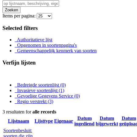
Zoeken
Items per pagina:
Selected filters
Authoritatieve lijst
Opgenomen in soortenpagina's
Gemeenschappelijk kenmerk van soorten
Verfijn lijsten
Bedreigde soortenlijst
(0)
Invasieve soortenlijst
(1)
Gevoelige Gegevens Service
(0)
Regio verstrekt
(3)
3 resultaten for
alle records
Datum
Datum
Datum
Lijstnaam
Lijsttype
Eigenaar
ingediend
bijgewerkt
geüploa
Soortenbesluit:
soorten die zijn