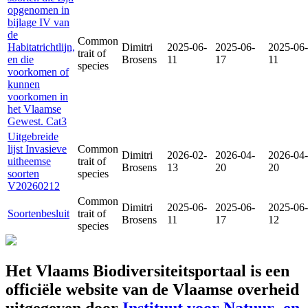
opgenomen in
bijlage IV van
de
Common
Habitatrichtlijn,
Dimitri
2025-06-
2025-06-
2025-06-
trait of
en die
Brosens
11
17
11
species
voorkomen of
kunnen
voorkomen in
het Vlaamse
Gewest. Cat3
Uitgebreide
lijst Invasieve
Common
Dimitri
2026-02-
2026-04-
2026-04-
uitheemse
trait of
Brosens
13
20
20
soorten
species
V20260212
Common
Dimitri
2025-06-
2025-06-
2025-06-
Soortenbesluit
trait of
Brosens
11
17
12
species
Het Vlaams Biodiversiteitsportaal is een
officiële website van de Vlaamse overheid
uitgegeven door
Instituut voor Natuur- en