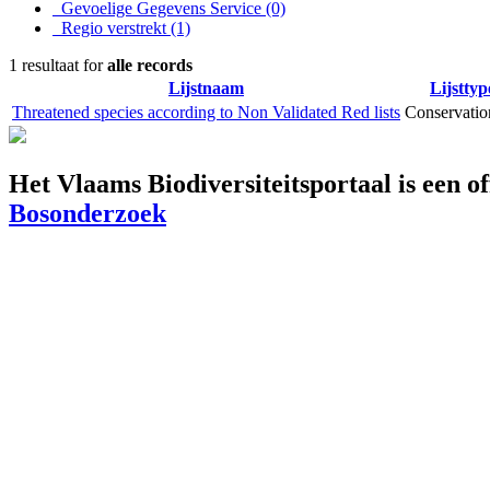
Gevoelige Gegevens Service
(0)
Regio verstrekt
(1)
1 resultaat for
alle records
Lijstnaam
Lijsttyp
Threatened species according to Non Validated Red lists
Conservation
Het Vlaams Biodiversiteitsportaal is een o
Bosonderzoek