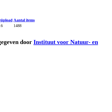
eüpload
Aantal items
16
1488
gegeven door
Instituut voor Natuur- en