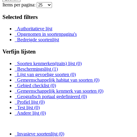
Items per pagina:
Selected filters
Authoritatieve lijst
Opgenomen in soortenpagina's
Bedreigde soortenlijst
Verfijn lijsten
Soorten kenmerken(traits) lijst
(0)
Beschermingslijst
(1)
Lijst van gevoelige soorten
(0)
Gemeenschappelijk habitat van soorten
(0)
Gebied checklist
(0)
Gemeenschappelijk kenmerk van soorten
(0)
Geografisch portaal gedefinieerd
(0)
Profiel lijst
(0)
Test lijst
(0)
Andere lijst
(0)
Invasieve soortenlijst
(0)