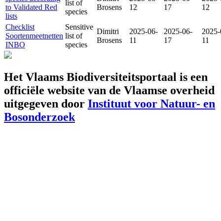
list of
to Validated Red
Brosens
12
17
12
species
lists
Checklist
Sensitive
Dimitri
2025-06-
2025-06-
2025-
Soortenmeetnetten
list of
Brosens
11
17
11
INBO
species
Het Vlaams Biodiversiteitsportaal is een
officiële website van de Vlaamse overheid
uitgegeven door
Instituut voor Natuur- en
Bosonderzoek