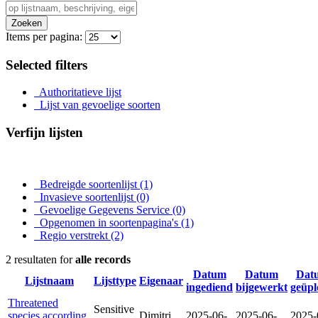
Zoeken
Items per pagina:
Selected filters
Authoritatieve lijst
Lijst van gevoelige soorten
Verfijn lijsten
Bedreigde soortenlijst
(1)
Invasieve soortenlijst
(0)
Gevoelige Gegevens Service
(0)
Opgenomen in soortenpagina's
(1)
Regio verstrekt
(2)
2 resultaten for
alle records
Datum
Datum
Dat
Lijstnaam
Lijsttype
Eigenaar
ingediend
bijgewerkt
geüpl
Threatened
Sensitive
species according
Dimitri
2025-06-
2025-06-
2025-