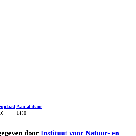
eüpload
Aantal items
16
1488
gegeven door
Instituut voor Natuur- en