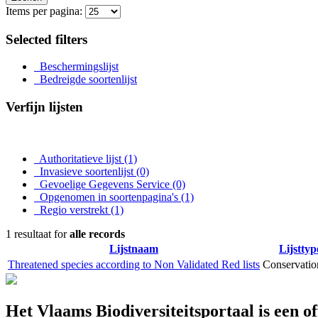
Items per pagina:
Selected filters
Beschermingslijst
Bedreigde soortenlijst
Verfijn lijsten
Authoritatieve lijst
(1)
Invasieve soortenlijst
(0)
Gevoelige Gegevens Service
(0)
Opgenomen in soortenpagina's
(1)
Regio verstrekt
(1)
1 resultaat for
alle records
Lijstnaam
Lijsttyp
Threatened species according to Non Validated Red lists
Conservation
Het Vlaams Biodiversiteitsportaal is een o