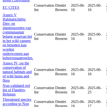
Bonn Convention
Conservation
Dimitri
2025-06-
2025-06-
EC CITES
list
Brosens
16
16
Annex V
Habitatrichtlijn:
Dier- en
plantensoorten van
communautair
Conservation
Dimitri
2025-06-
2025-06-
belang waarvan het
list
Brosens
16
16
in het wild vangen
en benutten kan
worden
onderworpen aan
beheersmaatregelen.
Annex IV :on the
conservation of
Conservation
Dimitri
2025-06-
2025-06-
natural habitats and
list
Brosens
16
16
of wild fauna and
flora
Non-validated red
Conservation
Dimitri
2025-06-
2025-06-
list of Flanders,
list
Brosens
16
25
Belgium
Threatened species
Conservation
Dimitri
2025-06-
2025-06-
according to Non
list
Brosens
16
17