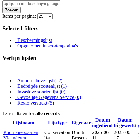
Zoeken
Items per pagina:
Selected filters
Beschermingslijst
Opgenomen in soortenpagina's
Verfijn lijsten
Authoritatieve lijst
(12)
Bedreigde soortenlijst
(1)
Invasieve soortenlijst
(0)
Gevoelige Gegevens Service
(0)
Regio verstrekt
(5)
13 resultaten for
alle records
Datum
Datum
Lijstnaam
Lijsttype
Eigenaar
ingediend
bijgewerkt
Prioritaire soorten
Conservation
Dimitri
2025-06-
2025-06-
Vlaanderen
list
Brosens
11
17