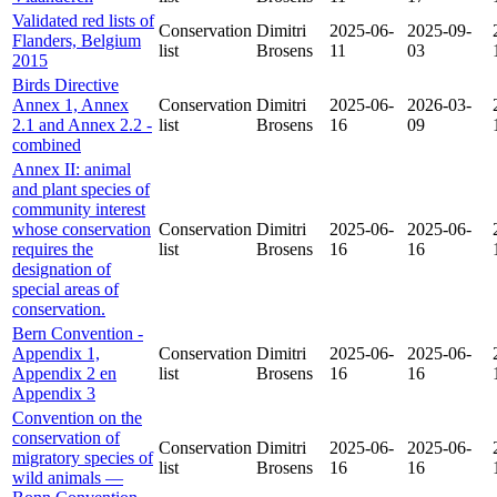
Validated red lists of
Conservation
Dimitri
2025-06-
2025-09-
Flanders, Belgium
list
Brosens
11
03
2015
Birds Directive
Annex 1, Annex
Conservation
Dimitri
2025-06-
2026-03-
2.1 and Annex 2.2 -
list
Brosens
16
09
combined
Annex II: animal
and plant species of
community interest
whose conservation
Conservation
Dimitri
2025-06-
2025-06-
requires the
list
Brosens
16
16
designation of
special areas of
conservation.
Bern Convention -
Appendix 1,
Conservation
Dimitri
2025-06-
2025-06-
Appendix 2 en
list
Brosens
16
16
Appendix 3
Convention on the
conservation of
Conservation
Dimitri
2025-06-
2025-06-
migratory species of
list
Brosens
16
16
wild animals —