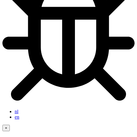
nl
en
×