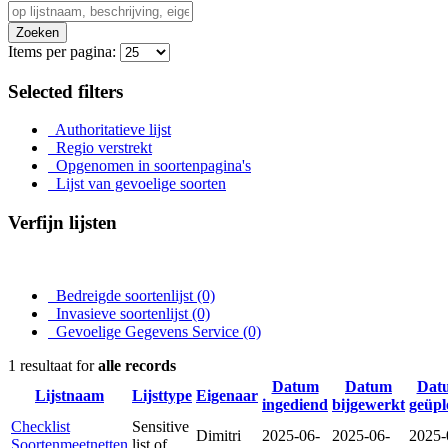
Zoeken
Items per pagina:
Selected filters
Authoritatieve lijst
Regio verstrekt
Opgenomen in soortenpagina's
Lijst van gevoelige soorten
Verfijn lijsten
Bedreigde soortenlijst
(0)
Invasieve soortenlijst
(0)
Gevoelige Gegevens Service
(0)
1 resultaat for
alle records
Datum
Datum
Dat
Lijstnaam
Lijsttype
Eigenaar
ingediend
bijgewerkt
geüpl
Checklist
Sensitive
Dimitri
2025-06-
2025-06-
2025-
Soortenmeetnetten
list of