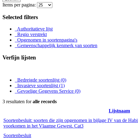
Items per pagina:
Selected filters
Authoritatieve lijst
Regio verstrekt
Opgenomen in soortenpagina's
Gemeenschappelijk kenmerk van soorten
Verfijn lijsten
Bedreigde soortenlijst
(0)
Invasieve soortenlijst
(1)
Gevoelige Gegevens Service
(0)
3 resultaten for
alle records
Lijstnaam
Soortenbesluit: soorten die zijn opgenomen in bijlage IV van de Habi
voorkomen in het Vlaamse Gewest. Cat3
Soortenbesluit