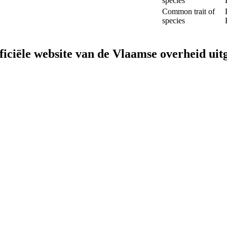
species
Common trait of
species
fficiële website van de Vlaamse overheid
uit