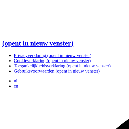
(opent in nieuw venster)
Privacyverklaring
(opent in nieuw venster)
Cookieverklaring
(opent in nieuw venster)
Toegankelijkheidsverklaring
(opent in nieuw venster)
Gebruiksvoorwaarden
(opent in nieuw venster)
nl
en