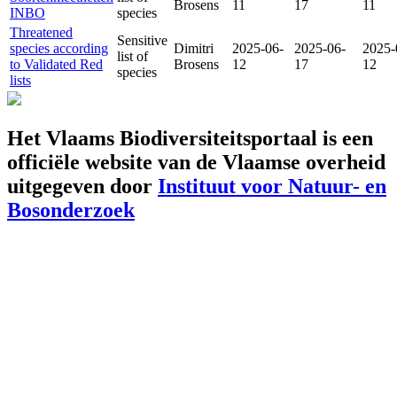
Brosens
11
17
11
INBO
species
Threatened
Sensitive
species according
Dimitri
2025-06-
2025-06-
2025-
list of
to Validated Red
Brosens
12
17
12
species
lists
Het Vlaams Biodiversiteitsportaal is een
officiële website van de Vlaamse overheid
uitgegeven door
Instituut voor Natuur- en
Bosonderzoek