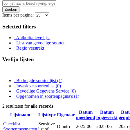
Zoeken
Items per pagina:
Selected filters
Authoritatieve lijst
Lijst van gevoelige soorten
Regio verstrekt
Verfijn lijsten
Bedreigde soortenlijst
(1)
Invasieve soortenlijst
(0)
Gevoelige Gegevens Service
(0)
Opgenomen in soortenpagina's
(1)
2 resultaten for
alle records
Datum
Datum
Dat
Lijstnaam
Lijsttype
Eigenaar
ingediend
bijgewerkt
geüpl
Checklist
Sensitive
Dimitri
2025-06-
2025-06-
2025-
Soortenmeetnetten
list of