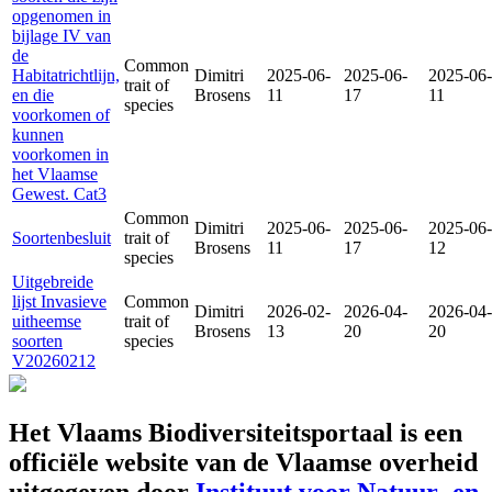
opgenomen in
bijlage IV van
de
Common
Habitatrichtlijn,
Dimitri
2025-06-
2025-06-
2025-06-
trait of
en die
Brosens
11
17
11
species
voorkomen of
kunnen
voorkomen in
het Vlaamse
Gewest. Cat3
Common
Dimitri
2025-06-
2025-06-
2025-06-
Soortenbesluit
trait of
Brosens
11
17
12
species
Uitgebreide
lijst Invasieve
Common
Dimitri
2026-02-
2026-04-
2026-04-
uitheemse
trait of
Brosens
13
20
20
soorten
species
V20260212
Het Vlaams Biodiversiteitsportaal is een
officiële website van de Vlaamse overheid
uitgegeven door
Instituut voor Natuur- en