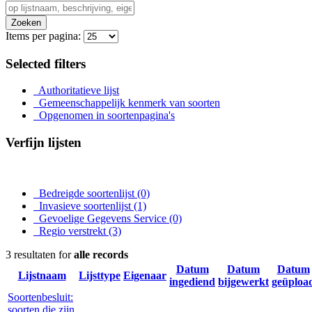
Zoeken
Items per pagina:
Selected filters
Authoritatieve lijst
Gemeenschappelijk kenmerk van soorten
Opgenomen in soortenpagina's
Verfijn lijsten
Bedreigde soortenlijst
(0)
Invasieve soortenlijst
(1)
Gevoelige Gegevens Service
(0)
Regio verstrekt
(3)
3 resultaten for
alle records
Datum
Datum
Datum
Lijstnaam
Lijsttype
Eigenaar
ingediend
bijgewerkt
geüploa
Soortenbesluit:
soorten die zijn