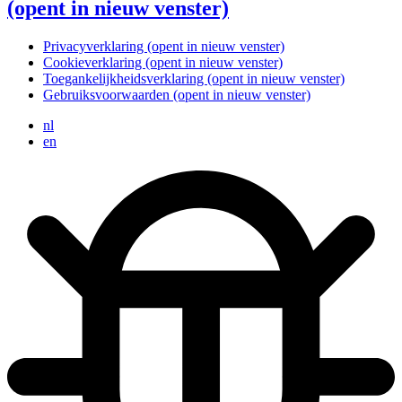
(opent in nieuw venster)
Privacyverklaring
(opent in nieuw venster)
Cookieverklaring
(opent in nieuw venster)
Toegankelijkheidsverklaring
(opent in nieuw venster)
Gebruiksvoorwaarden
(opent in nieuw venster)
nl
en