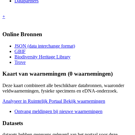
Datapartners
+
Online Bronnen
JSON (data interchange format)
GBIF
Biodiversity Heritage Library
Trove
Kaart van waarnemingen (
0
waarnemingen)
Deze kaart combineert alle beschikbare databronnen, waaronder
veldwaarnemingen, fysieke specimens en eDNA-onderzoek.
Analyseer in Ruimtelijk Portaal
Bekijk waarnemingen
Ontvang meldingen bij nieuwe waarnemingen
Datasets
datasets
hebben gegevens geleverd aan het portaal voor deze