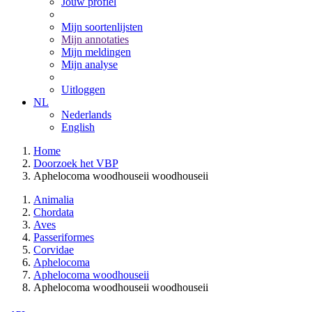
Jouw profiel
Mijn soortenlijsten
Mijn annotaties
Mijn meldingen
Mijn analyse
Uitloggen
NL
Nederlands
English
Home
Doorzoek het VBP
Aphelocoma woodhouseii woodhouseii
Animalia
Chordata
Aves
Passeriformes
Corvidae
Aphelocoma
Aphelocoma woodhouseii
Aphelocoma woodhouseii woodhouseii