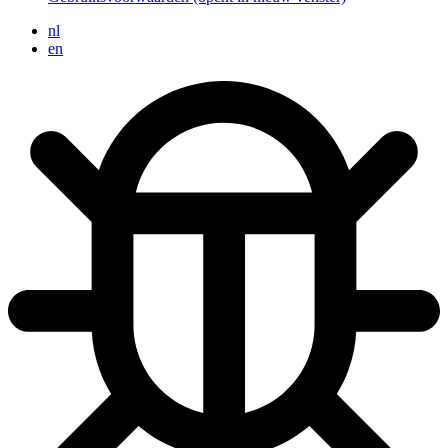
nl
en