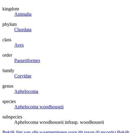
kingdom
Animalia
phylum
Chordata
class
Aves
order
Passeriformes
family
Corvidae
genus
Aphelocoma
species
Aphelocoma woodhouseii
subspecies
Aphelocoma woodhouseii infrasp. woodhouseii
Bekijk lijst van alle waarnemingen voor dit taxon (
0
records)
Bekijk