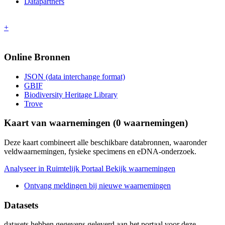
Datapartners
+
Online Bronnen
JSON (data interchange format)
GBIF
Biodiversity Heritage Library
Trove
Kaart van waarnemingen (
0
waarnemingen)
Deze kaart combineert alle beschikbare databronnen, waaronder
veldwaarnemingen, fysieke specimens en eDNA-onderzoek.
Analyseer in Ruimtelijk Portaal
Bekijk waarnemingen
Ontvang meldingen bij nieuwe waarnemingen
Datasets
datasets
hebben gegevens geleverd aan het portaal voor deze