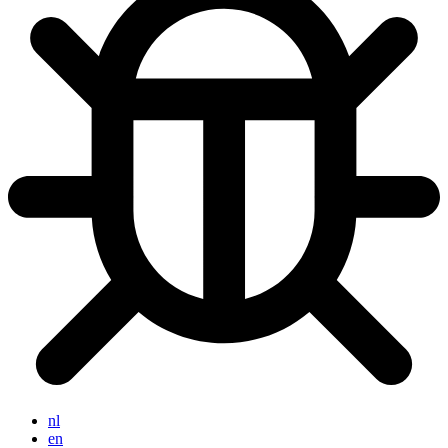
nl
en