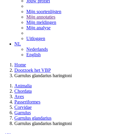
Jouw profiel
Mijn soortenlijsten
Mijn annotaties
Mijn meldingen
Mijn analyse
Uitloggen
NL
Nederlands
English
Home
Doorzoek het VBP
Garrulus glandarius haringtoni
Animalia
Chordata
Aves
Passeriformes
Corvidae
Garrulus
Garrulus glandarius
Garrulus glandarius haringtoni