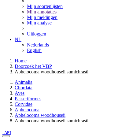
Mijn soortenlijsten
Mijn annotaties
Mijn meldingen
Mijn analyse
Uitloggen
NL
Nederlands
English
Home
Doorzoek het VBP
Aphelocoma woodhouseii sumichrasti
Animalia
Chordata
Aves
Passeriformes
Corvidae
Aphelocoma
Aphelocoma woodhouseii
Aphelocoma woodhouseii sumichrasti
API