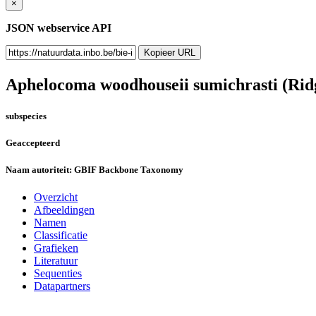
×
JSON webservice API
Kopieer URL
Aphelocoma woodhouseii sumichrasti
(Rid
subspecies
Geaccepteerd
Naam autoriteit:
GBIF Backbone Taxonomy
Overzicht
Afbeeldingen
Namen
Classificatie
Grafieken
Literatuur
Sequenties
Datapartners