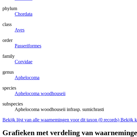
phylum
Chordata
class
Aves
order
Passeriformes
family
Corvidae
genus
Aphelocoma
species
Aphelocoma woodhouseii
subspecies
Aphelocoma woodhouseii infrasp. sumichrasti
Bekijk lijst van alle waarnemingen voor dit taxon (
0
records)
Bekijk k
Grafieken met verdeling van waarneminge