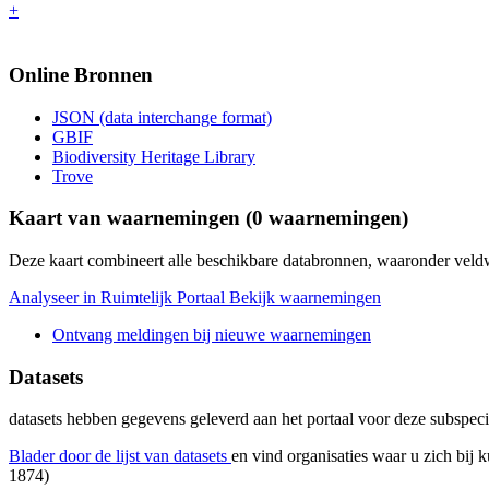
+
Online Bronnen
JSON (data interchange format)
GBIF
Biodiversity Heritage Library
Trove
Kaart van waarnemingen (
0
waarnemingen)
Deze kaart combineert alle beschikbare databronnen, waaronder ve
Analyseer in Ruimtelijk Portaal
Bekijk waarnemingen
Ontvang meldingen bij nieuwe waarnemingen
Datasets
datasets
hebben gegevens geleverd aan het portaal voor deze subspeci
Blader door de lijst van datasets
en vind organisaties waar u zich bij 
1874)