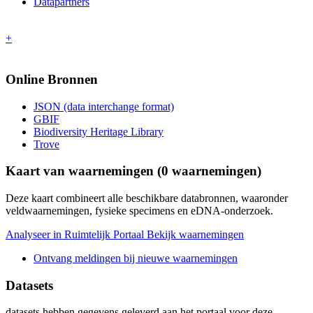
Datapartners
+
Online Bronnen
JSON (data interchange format)
GBIF
Biodiversity Heritage Library
Trove
Kaart van waarnemingen (
0
waarnemingen)
Deze kaart combineert alle beschikbare databronnen, waaronder
veldwaarnemingen, fysieke specimens en eDNA-onderzoek.
Analyseer in Ruimtelijk Portaal
Bekijk waarnemingen
Ontvang meldingen bij nieuwe waarnemingen
Datasets
datasets
hebben gegevens geleverd aan het portaal voor deze