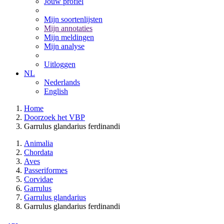
Jouw profiel
Mijn soortenlijsten
Mijn annotaties
Mijn meldingen
Mijn analyse
Uitloggen
NL
Nederlands
English
Home
Doorzoek het VBP
Garrulus glandarius ferdinandi
Animalia
Chordata
Aves
Passeriformes
Corvidae
Garrulus
Garrulus glandarius
Garrulus glandarius ferdinandi