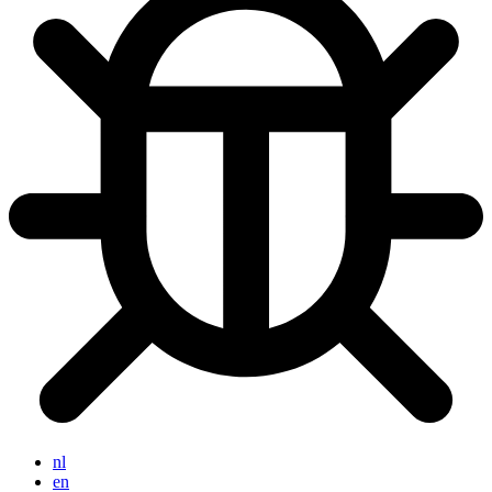
nl
en