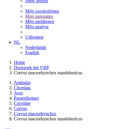
Jouw profiel
Mijn soortenlijsten
Mijn annotaties
Mijn meldingen
Mijn analyse
Uitloggen
NL
Nederlands
English
Home
Doorzoek het VBP
Corvus macrorhynchos mandshuricus
Animalia
Chordata
Aves
Passeriformes
Corvidae
Corvus
Corvus macrorhynchos
Corvus macrorhynchos mandshuricus