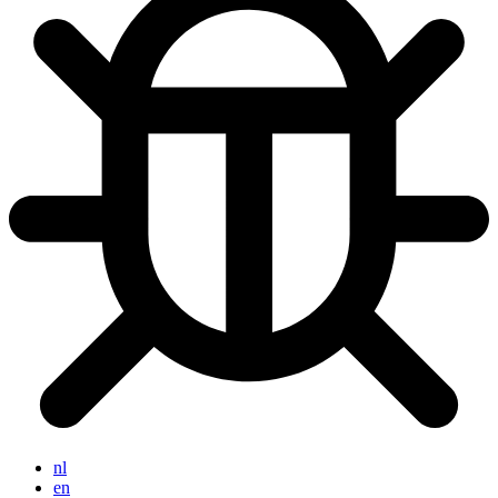
nl
en