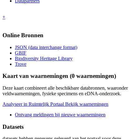
Datapartners
+
Online Bronnen
JSON (data interchange format)
GBIF
Biodiversity Heritage Library
Trove
Kaart van waarnemingen (
0
waarnemingen)
Deze kaart combineert alle beschikbare databronnen, waaronder
veldwaarnemingen, fysieke specimens en eDNA-onderzoek.
Analyseer in Ruimtelijk Portaal
Bekijk waarnemingen
Ontvang meldingen bij nieuwe waarnemingen
Datasets
datasets
hebben gegevens geleverd aan het portaal voor deze