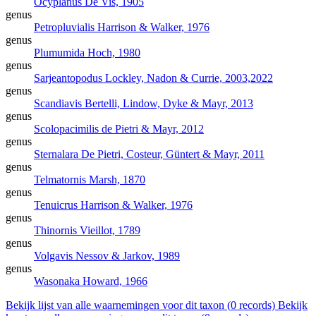
Ocyplanus
De Vis, 1905
genus
Petropluvialis
Harrison & Walker, 1976
genus
Plumumida
Hoch, 1980
genus
Sarjeantopodus
Lockley, Nadon & Currie, 2003,2022
genus
Scandiavis
Bertelli, Lindow, Dyke & Mayr, 2013
genus
Scolopacimilis
de Pietri & Mayr, 2012
genus
Sternalara
De Pietri, Costeur, Güntert & Mayr, 2011
genus
Telmatornis
Marsh, 1870
genus
Tenuicrus
Harrison & Walker, 1976
genus
Thinornis
Vieillot, 1789
genus
Volgavis
Nessov & Jarkov, 1989
genus
Wasonaka
Howard, 1966
Bekijk lijst van alle waarnemingen voor dit taxon (
0
records)
Bekijk