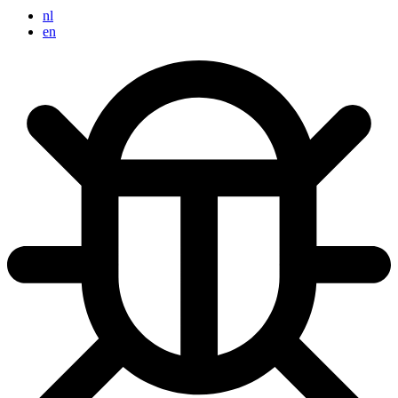
nl
en