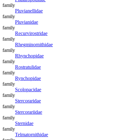
family
Pluvianellidae
family
Pluvianidae
family
Recurvirostridae
family
Rhegminornithidae
family
Rhynchopidae
family
Rostratulidae
family
Rynchopidae
family
Scolopacidae
family
Stercoraridae
family
Stercorariidae
family
Sternidae
family
Telmatornithidae