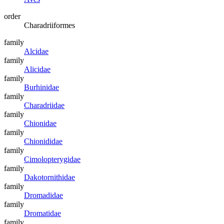
order
Charadriiformes
family
Alcidae
family
Alicidae
family
Burhinidae
family
Charadriidae
family
Chionidae
family
Chionididae
family
Cimolopterygidae
family
Dakotornithidae
family
Dromadidae
family
Dromatidae
family