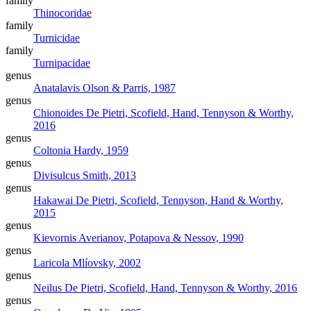
family
Thinocoridae
family
Turnicidae
family
Turnipacidae
genus
Anatalavis
Olson & Parris, 1987
genus
Chionoides
De Pietri, Scofield, Hand, Tennyson & Worthy,
2016
genus
Coltonia
Hardy, 1959
genus
Divisulcus
Smith, 2013
genus
Hakawai
De Pietri, Scofield, Tennyson, Hand & Worthy,
2015
genus
Kievornis
Averianov, Potapova & Nessov, 1990
genus
Laricola
Mlíovsky, 2002
genus
Neilus
De Pietri, Scofield, Hand, Tennyson & Worthy, 2016
genus