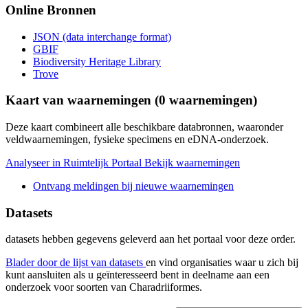
Online Bronnen
JSON (data interchange format)
GBIF
Biodiversity Heritage Library
Trove
Kaart van waarnemingen (
0
waarnemingen)
Deze kaart combineert alle beschikbare databronnen, waaronder
veldwaarnemingen, fysieke specimens en eDNA-onderzoek.
Analyseer in Ruimtelijk Portaal
Bekijk waarnemingen
Ontvang meldingen bij nieuwe waarnemingen
Datasets
datasets
hebben gegevens geleverd aan het portaal voor deze order.
Blader door de lijst van datasets
en vind organisaties waar u zich bij
kunt aansluiten als u geïnteresseerd bent in deelname aan een
onderzoek voor soorten van
Charadriiformes
.