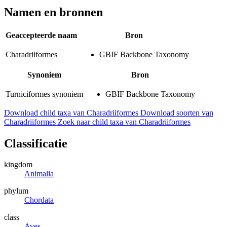
Namen en bronnen
Geaccepteerde naam
Bron
Charadriiformes
GBIF Backbone Taxonomy
Synoniem
Bron
Turniciformes
synoniem
GBIF Backbone Taxonomy
Download child taxa van Charadriiformes
Download soorten van
Charadriiformes
Zoek naar child taxa van Charadriiformes
Classificatie
kingdom
Animalia
phylum
Chordata
class
Aves