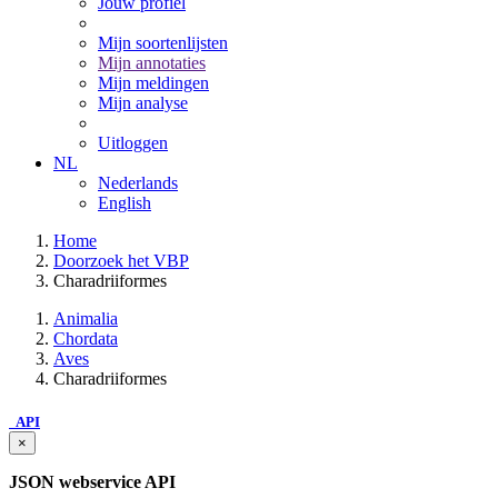
Jouw profiel
Mijn soortenlijsten
Mijn annotaties
Mijn meldingen
Mijn analyse
Uitloggen
NL
Nederlands
English
Home
Doorzoek het VBP
Charadriiformes
Animalia
Chordata
Aves
Charadriiformes
API
×
JSON webservice API