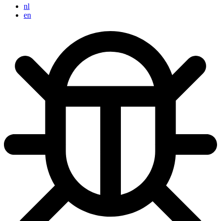
nl
en