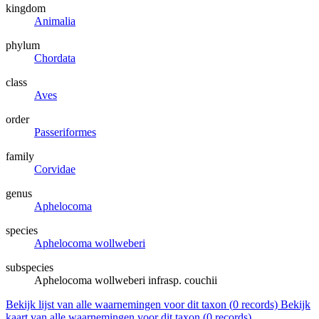
kingdom
Animalia
phylum
Chordata
class
Aves
order
Passeriformes
family
Corvidae
genus
Aphelocoma
species
Aphelocoma wollweberi
subspecies
Aphelocoma wollweberi infrasp. couchii
Bekijk lijst van alle waarnemingen voor dit taxon (
0
records)
Bekijk
kaart van alle waarnemingen voor dit taxon (
0
records)