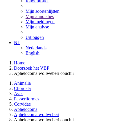
Jouw profiel
Mijn soortenlijsten
Mijn annotaties
Mijn meldingen
Mijn analyse
Uitloggen
NL
Nederlands
English
Home
Doorzoek het VBP
Aphelocoma wollweberi couchii
Animalia
Chordata
Aves
Passeriformes
Corvidae
Aphelocoma
Aphelocoma wollweberi
Aphelocoma wollweberi couchii