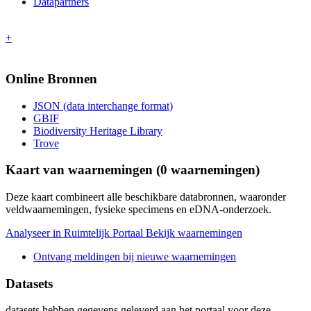
Datapartners
+
Online Bronnen
JSON (data interchange format)
GBIF
Biodiversity Heritage Library
Trove
Kaart van waarnemingen (
0
waarnemingen)
Deze kaart combineert alle beschikbare databronnen, waaronder
veldwaarnemingen, fysieke specimens en eDNA-onderzoek.
Analyseer in Ruimtelijk Portaal
Bekijk waarnemingen
Ontvang meldingen bij nieuwe waarnemingen
Datasets
datasets
hebben gegevens geleverd aan het portaal voor deze