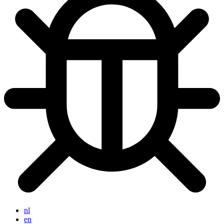
nl
en