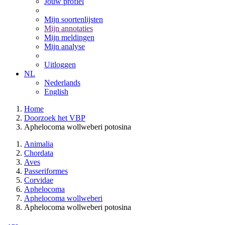
Jouw profiel
Mijn soortenlijsten
Mijn annotaties
Mijn meldingen
Mijn analyse
Uitloggen
NL
Nederlands
English
Home
Doorzoek het VBP
Aphelocoma wollweberi potosina
Animalia
Chordata
Aves
Passeriformes
Corvidae
Aphelocoma
Aphelocoma wollweberi
Aphelocoma wollweberi potosina