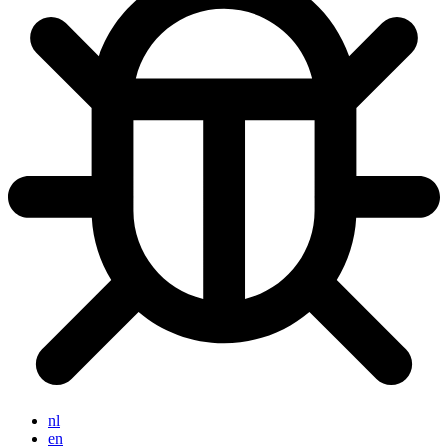
nl
en