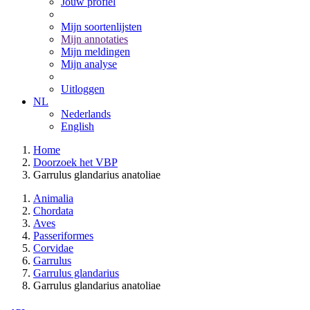
Jouw profiel
Mijn soortenlijsten
Mijn annotaties
Mijn meldingen
Mijn analyse
Uitloggen
NL
Nederlands
English
Home
Doorzoek het VBP
Garrulus glandarius anatoliae
Animalia
Chordata
Aves
Passeriformes
Corvidae
Garrulus
Garrulus glandarius
Garrulus glandarius anatoliae