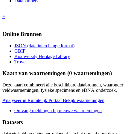
Datapartners
+
Online Bronnen
JSON (data interchange format)
GBIF
Biodiversity Heritage Library
Trove
Kaart van waarnemingen (
0
waarnemingen)
Deze kaart combineert alle beschikbare databronnen, waaronder
veldwaarnemingen, fysieke specimens en eDNA-onderzoek.
Analyseer in Ruimtelijk Portaal
Bekijk waarnemingen
Ontvang meldingen bij nieuwe waarnemingen
Datasets
datasets
hebben gegevens geleverd aan het portaal voor deze