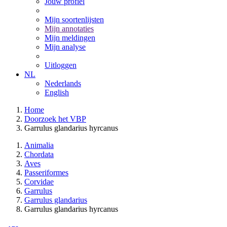
Jouw profiel
Mijn soortenlijsten
Mijn annotaties
Mijn meldingen
Mijn analyse
Uitloggen
NL
Nederlands
English
Home
Doorzoek het VBP
Garrulus glandarius hyrcanus
Animalia
Chordata
Aves
Passeriformes
Corvidae
Garrulus
Garrulus glandarius
Garrulus glandarius hyrcanus