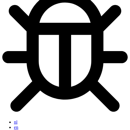
nl
en