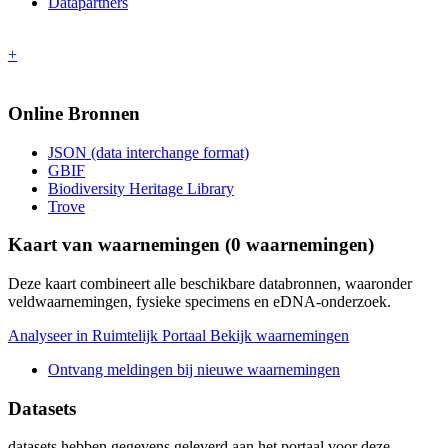
Datapartners
+
Online Bronnen
JSON (data interchange format)
GBIF
Biodiversity Heritage Library
Trove
Kaart van waarnemingen (
0
waarnemingen)
Deze kaart combineert alle beschikbare databronnen, waaronder
veldwaarnemingen, fysieke specimens en eDNA-onderzoek.
Analyseer in Ruimtelijk Portaal
Bekijk waarnemingen
Ontvang meldingen bij nieuwe waarnemingen
Datasets
datasets
hebben gegevens geleverd aan het portaal voor deze