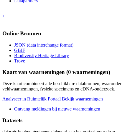
Datapartners
+
Online Bronnen
JSON (data interchange format)
GBIF
Biodiversity Heritage Library
Trove
Kaart van waarnemingen (
0
waarnemingen)
Deze kaart combineert alle beschikbare databronnen, waaronder
veldwaarnemingen, fysieke specimens en eDNA-onderzoek.
Analyseer in Ruimtelijk Portaal
Bekijk waarnemingen
Ontvang meldingen bij nieuwe waarnemingen
Datasets
datasets
hebben gegevens geleverd aan het portaal voor deze