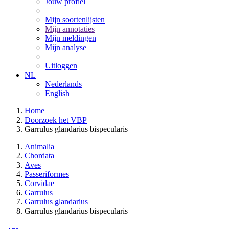
Jouw profiel
Mijn soortenlijsten
Mijn annotaties
Mijn meldingen
Mijn analyse
Uitloggen
NL
Nederlands
English
Home
Doorzoek het VBP
Garrulus glandarius bispecularis
Animalia
Chordata
Aves
Passeriformes
Corvidae
Garrulus
Garrulus glandarius
Garrulus glandarius bispecularis