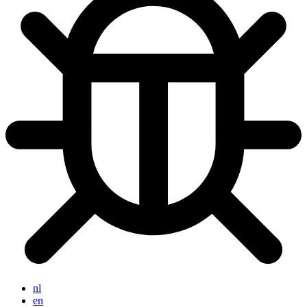
nl
en