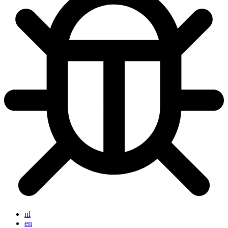
nl
en