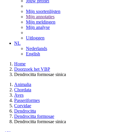
Jouw profiel
Mijn soortenlijsten
Mijn annotaties
Mijn meldingen
Mijn analyse
Uitloggen
NL
Nederlands
English
Home
Doorzoek het VBP
Dendrocitta formosae sinica
Animalia
Chordata
Aves
Passeriformes
Corvidae
Dendrocitta
Dendrocitta formosae
Dendrocitta formosae sinica