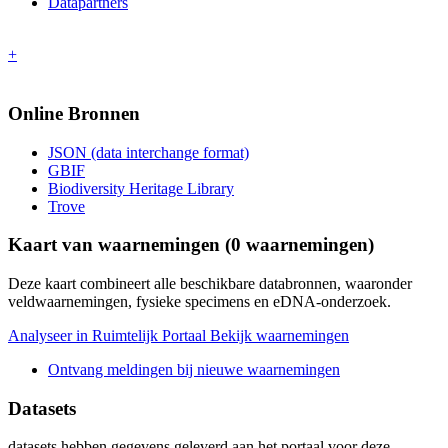
Datapartners
+
Online Bronnen
JSON (data interchange format)
GBIF
Biodiversity Heritage Library
Trove
Kaart van waarnemingen (
0
waarnemingen)
Deze kaart combineert alle beschikbare databronnen, waaronder
veldwaarnemingen, fysieke specimens en eDNA-onderzoek.
Analyseer in Ruimtelijk Portaal
Bekijk waarnemingen
Ontvang meldingen bij nieuwe waarnemingen
Datasets
datasets
hebben gegevens geleverd aan het portaal voor deze